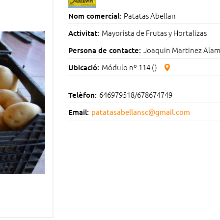
Patatas Abellan
Nom comercial:
Mayorista de Frutas y Hortalizas
Activitat:
Joaquin Martinez Ala
Persona de contacte:
Módulo nº 114 ()
Ubicació:
646979518/678674749
Telèfon:
Email:
patatasabellansc@gmail.com