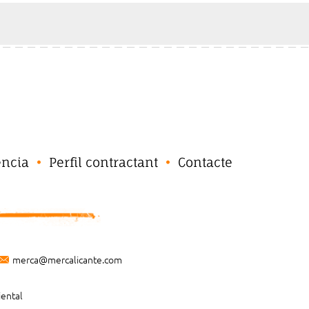
ència
Perfil contractant
Contacte
merca@mercalicante.com
iental