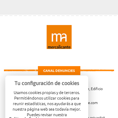
CANAL DENUNCIES
Tu configuración de cookies
Carretera de Madrid Km. 4, 03007 Alicante, Edificio
Usamos cookies propias y de terceros.
Administrativo, planta 3ª
Permitiéndonos utilizar cookies para
966081001
merca@mercalicante.com
reunir estadísticas, nos ayudarás a que
nuestra página web sea todavía mejor.
Puedes revisar nuestra
Avís legal
Política de cookies
Política de privacitat