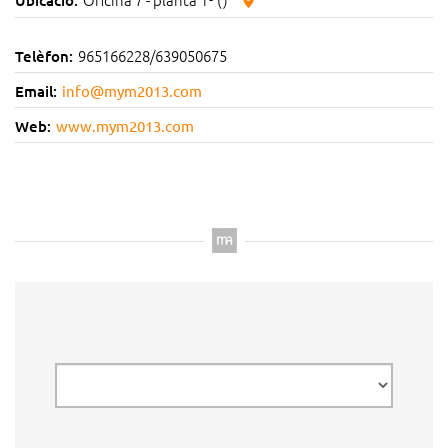
965166228/639050675
Telèfon:
Email:
info@mym2013.com
Web:
www.mym2013.com