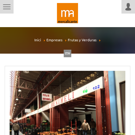
Inici
Empreses
Frutas y Verduras