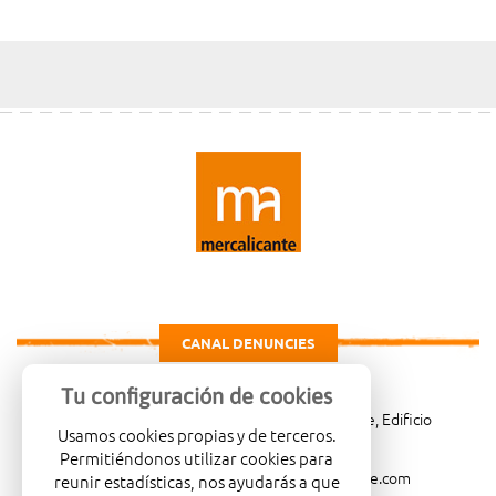
CANAL DENUNCIES
Tu configuración de cookies
Carretera de Madrid Km. 4, 03007 Alicante, Edificio
Usamos cookies propias y de terceros.
Administrativo, planta 3ª
Permitiéndonos utilizar cookies para
966081001
merca@mercalicante.com
reunir estadísticas, nos ayudarás a que