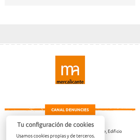
CANAL DENUNCIES
Tu configuración de cookies
Carretera de Madrid Km. 4, 03007 Alicante, Edificio
Usamos cookies propias y de terceros.
Administrativo, planta 3ª