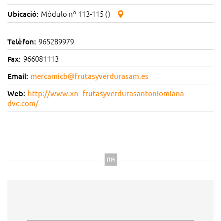
Módulo nº 113-115 ()
Ubicació:
965289979
Telèfon:
966081113
Fax:
Email:
mercamicb@frutasyverdurasam.es
Web:
http://www.xn--frutasyverdurasantoniomiana-
dvc.com/