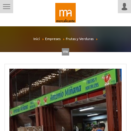
Inici
Empreses
Frutas y Verduras