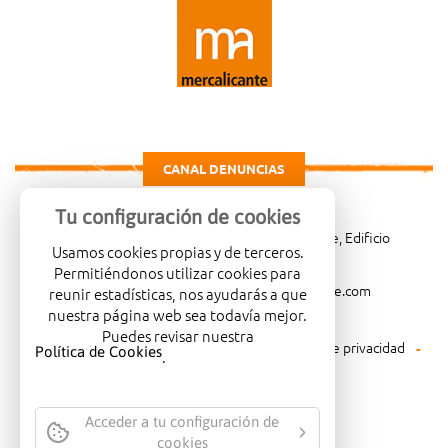
CANAL DENUNCIAS
Tu configuración de cookies
Carretera de Madrid Km. 4, 03114 Alicante, Edificio
Usamos cookies propias y de terceros.
Administrativo, planta 3ª
Permitiéndonos utilizar cookies para
966081001
merca@mercalicante.com
reunir estadísticas, nos ayudarás a que
nuestra página web sea todavía mejor.
Puedes revisar nuestra
Aviso legal
Política de cookies
Política de privacidad
Política de Cookies
.
Política medioambiental
Acceder a tu configuración de
cookies