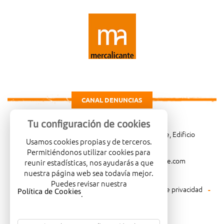
CANAL DENUNCIAS
Tu configuración de cookies
Carretera de Madrid Km. 4, 03114 Alicante, Edificio
Usamos cookies propias y de terceros.
Administrativo, planta 3ª
Permitiéndonos utilizar cookies para
966081001
merca@mercalicante.com
reunir estadísticas, nos ayudarás a que
nuestra página web sea todavía mejor.
Puedes revisar nuestra
Aviso legal
Política de cookies
Política de privacidad
Política de Cookies
.
Política medioambiental