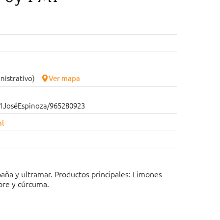
inistrativo)
Ver mapa
JoséEspinoza/965280923
l
aña y ultramar. Productos principales: Limones
bre y cúrcuma.