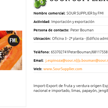
SOUR SUPPLIER by FMI
Nombre comercial:
Importación y exportación
Actividad:
Peter Bouman
Persona de contacto:
Oficina 3 - 2ª planta - (Edificio adm
Ubicación:
653702741PeterBouman/681175581
Teléfono:
Email:
j.espinoza@sour.nl
/
p.bouman@sour.n
Web:
www.SourSupplier.com
Import-Export de fruta y verdura origen Esp
nacional e importado, limas, papayón, jengi