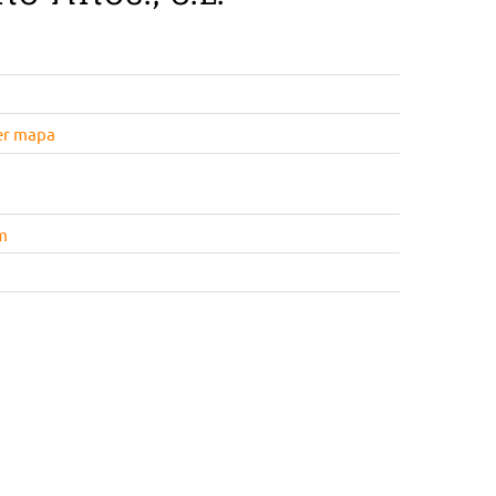
er mapa
m