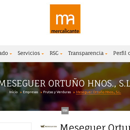
ado
Servicios
RSC
Transparencia
Perfil
MESEGUER ORTUÑO HNOS., S.L
Inicio
Empresas
Frutas y Verduras
Meseguer Ortuño Hnos., S.L.
Meseguer Ortuñ