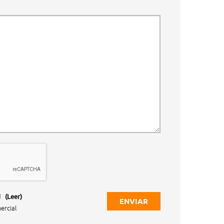
d
(Leer)
ENVIAR
ercial