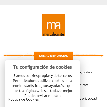
CANAL DENUNCIAS
Tu configuración de cookies
Carretera de Madrid Km. 4, 03114 Alicante, Edificio
Usamos cookies propias y de terceros.
Administrativo, planta 3ª
Permitiéndonos utilizar cookies para
966081001
merca@mercalicante.com
reunir estadísticas, nos ayudarás a que
nuestra página web sea todavía mejor.
Puedes revisar nuestra
Aviso legal
Política de cookies
Política de privacidad
Política de Cookies
.
Política medioambiental