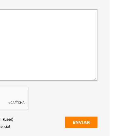
d
(Leer)
ENVIAR
ercial