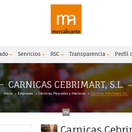
ado
Servicios
RSC
Transparencia
Perfil
CARNICAS CEBRIMART, S.L.
Inicio
Empresas
Cárnicas, Pescados y Mariscos
Carnicas Cebrimart, S.L.
Carnicas Cebrim