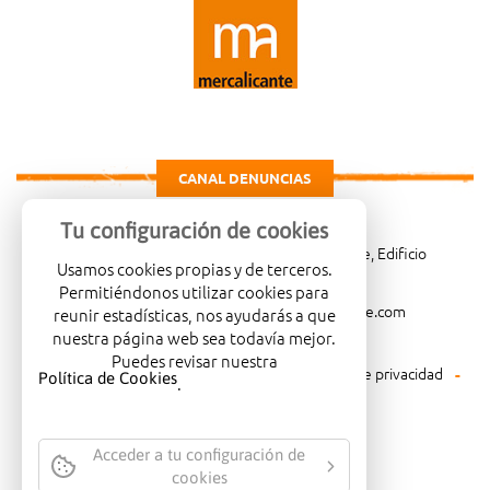
CANAL DENUNCIAS
Tu configuración de cookies
Carretera de Madrid Km. 4, 03114 Alicante, Edificio
Usamos cookies propias y de terceros.
Administrativo, planta 3ª
Permitiéndonos utilizar cookies para
966081001
merca@mercalicante.com
reunir estadísticas, nos ayudarás a que
nuestra página web sea todavía mejor.
Puedes revisar nuestra
Aviso legal
Política de cookies
Política de privacidad
Política de Cookies
.
Política medioambiental
Acceder a tu configuración de
cookies