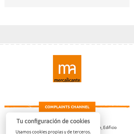
COMPLAINTS CHANNEL
Tu configuración de cookies
Carretera de Madrid Km. 4, 03007 Alicante, Edificio
Usamos cookies propias y de terceros.
Administrativo, planta 3ª