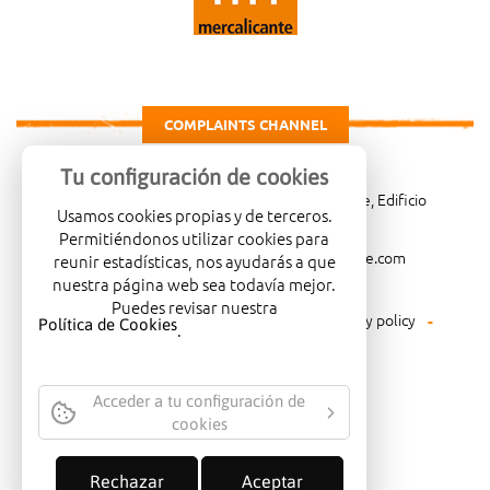
COMPLAINTS CHANNEL
Tu configuración de cookies
Carretera de Madrid Km. 4, 03007 Alicante, Edificio
Usamos cookies propias y de terceros.
Administrativo, planta 3ª
Permitiéndonos utilizar cookies para
966081001
merca@mercalicante.com
reunir estadísticas, nos ayudarás a que
nuestra página web sea todavía mejor.
Puedes revisar nuestra
Legal warning
Cookies policy
Privacy policy
Política de Cookies
.
Environmental policy
Acceder a tu configuración de
cookies
COMPANY CERTIFIED WITH THE
QUALITY SEAL ISO-14001
Rechazar
Aceptar