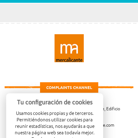
COMPLAINTS CHANNEL
Tu configuración de cookies
Carretera de Madrid Km. 4, 03007 Alicante, Edificio
Usamos cookies propias y de terceros.
Administrativo, planta 3ª
Permitiéndonos utilizar cookies para
966081001
merca@mercalicante.com
reunir estadísticas, nos ayudarás a que
nuestra página web sea todavía mejor.