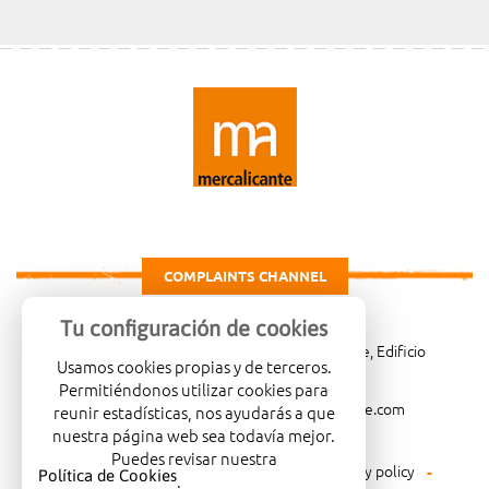
COMPLAINTS CHANNEL
Tu configuración de cookies
Carretera de Madrid Km. 4, 03007 Alicante, Edificio
Usamos cookies propias y de terceros.
Administrativo, planta 3ª
Permitiéndonos utilizar cookies para
966081001
merca@mercalicante.com
reunir estadísticas, nos ayudarás a que
nuestra página web sea todavía mejor.
Puedes revisar nuestra
Legal warning
Cookies policy
Privacy policy
Política de Cookies
.