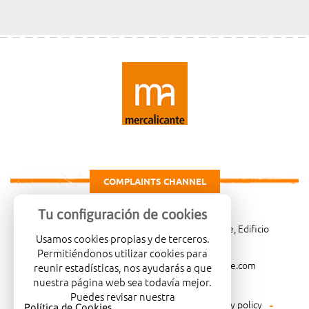
COMPLAINTS CHANNEL
Tu configuración de cookies
Carretera de Madrid Km. 4, 03007 Alicante, Edificio
Usamos cookies propias y de terceros.
Administrativo, planta 3ª
Permitiéndonos utilizar cookies para
966081001
merca@mercalicante.com
reunir estadísticas, nos ayudarás a que
nuestra página web sea todavía mejor.
Puedes revisar nuestra
Legal warning
Cookies policy
Privacy policy
Política de Cookies