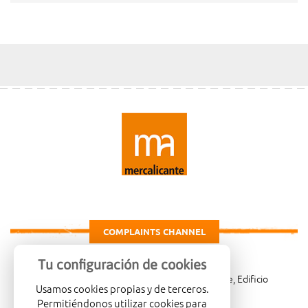
COMPLAINTS CHANNEL
Tu configuración de cookies
Carretera de Madrid Km. 4, 03007 Alicante, Edificio
Usamos cookies propias y de terceros.
Administrativo, planta 3ª
Permitiéndonos utilizar cookies para