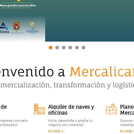
envenido a
Mercalica
omercialización, transformación y logíst
 de
Alquiler de naves y
Plano
oficinas
Merca
 empresa concreta
Inicia, desarrolla o amplia tu
Conoce 
o buscador.
negocio con nosotros.
nuestras
Accede
Accede