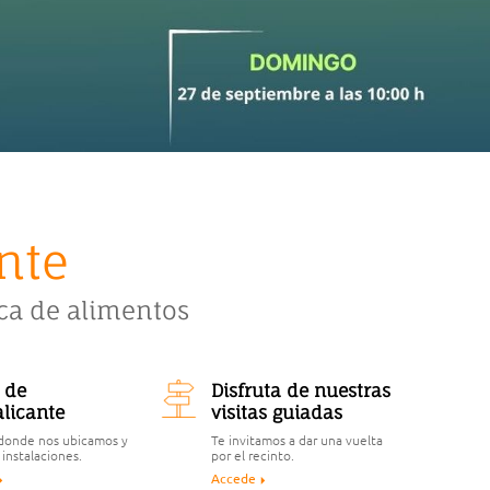
nte
ica de alimentos
 de
Disfruta de nuestras
licante
visitas guiadas
donde nos ubicamos y
Te invitamos a dar una vuelta
 instalaciones.
por el recinto.
Accede