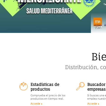
Bi
Distribución, c
Estadísticas de
Buscador
productos
empresas
Comprueba el precio de los
Si buscas una
productos en tiempo real.
emplea nuestr
Accede
Accede