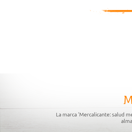
M
La marca ‘Mercalicante: salud me
alma