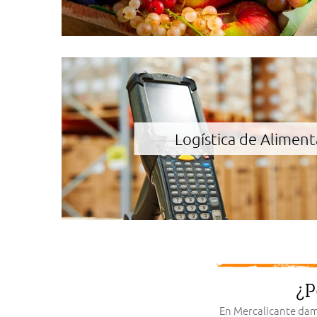
Logística de Aliment
¿P
En Mercalicante damo