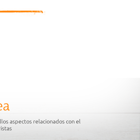
ea
llos aspectos relacionados con el
istas