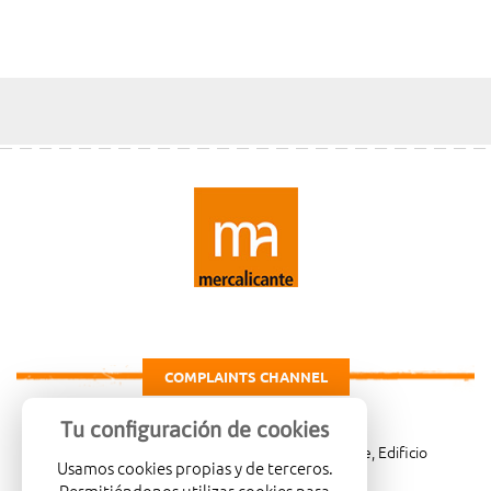
COMPLAINTS CHANNEL
Tu configuración de cookies
Carretera de Madrid Km. 4, 03007 Alicante, Edificio
Usamos cookies propias y de terceros.
Administrativo, planta 3ª
Permitiéndonos utilizar cookies para