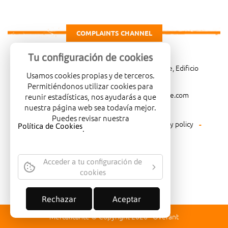
COMPLAINTS CHANNEL
Tu configuración de cookies
Carretera de Madrid Km. 4, 03007 Alicante, Edificio
Usamos cookies propias y de terceros.
Administrativo, planta 3ª
Permitiéndonos utilizar cookies para
966081001
merca@mercalicante.com
reunir estadísticas, nos ayudarás a que
nuestra página web sea todavía mejor.
Puedes revisar nuestra
Legal warning
Cookies policy
Privacy policy
Política de Cookies
.
Environmental policy
Acceder a tu configuración de
cookies
COMPANY CERTIFIED WITH THE
QUALITY SEAL ISO-14001
Rechazar
Aceptar
Mercalicante © Copyright 2026 -
Overant