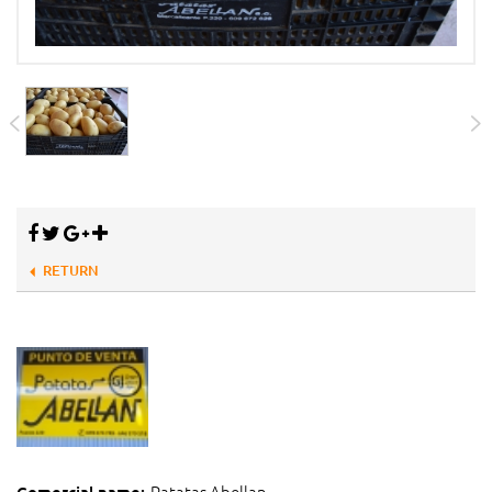
RETURN
Patatas Abellan
Comercial name: