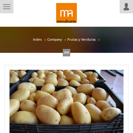
Index
Company
Frutas y Verduras