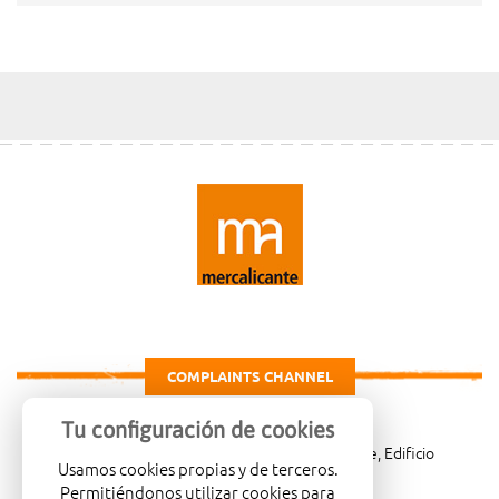
COMPLAINTS CHANNEL
Tu configuración de cookies
Carretera de Madrid Km. 4, 03007 Alicante, Edificio
Usamos cookies propias y de terceros.
Administrativo, planta 3ª
Permitiéndonos utilizar cookies para