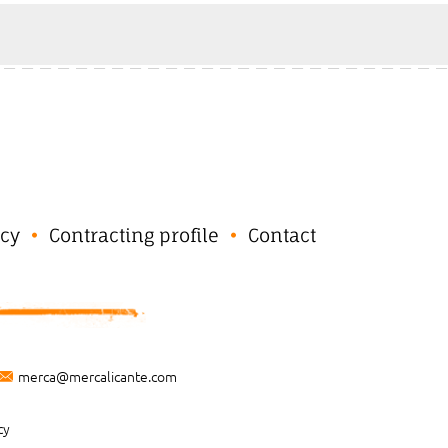
cy
Contracting profile
Contact
merca@mercalicante.com
cy