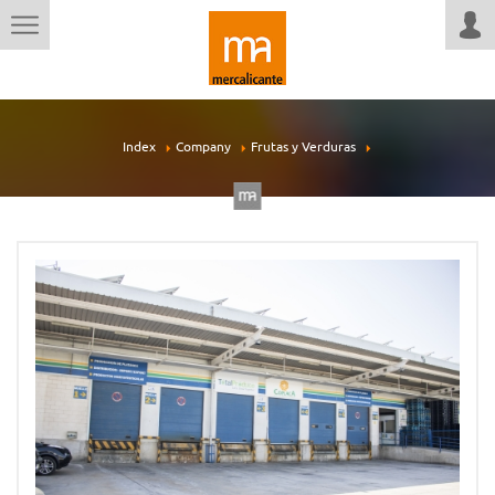
Index
Company
Frutas y Verduras