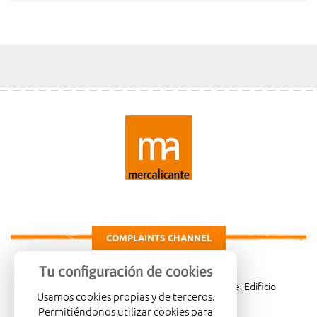
COMPLAINTS CHANNEL
Tu configuración de cookies
Carretera de Madrid Km. 4, 03007 Alicante, Edificio
Usamos cookies propias y de terceros.
Administrativo, planta 3ª
Permitiéndonos utilizar cookies para