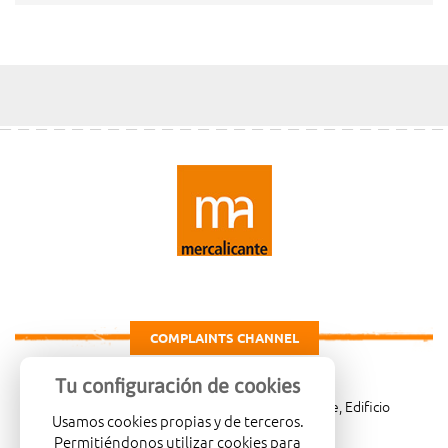
COMPLAINTS CHANNEL
Tu configuración de cookies
Carretera de Madrid Km. 4, 03007 Alicante, Edificio
Usamos cookies propias y de terceros.
Administrativo, planta 3ª
Permitiéndonos utilizar cookies para