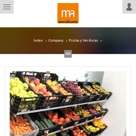
Index
Company
Frutas y Verduras