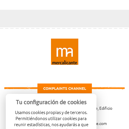
COMPLAINTS CHANNEL
Tu configuración de cookies
Carretera de Madrid Km. 4, 03007 Alicante, Edificio
Usamos cookies propias y de terceros.
Administrativo, planta 3ª
Permitiéndonos utilizar cookies para
966081001
merca@mercalicante.com
reunir estadísticas, nos ayudarás a que