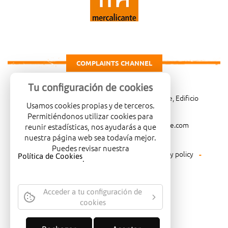
COMPLAINTS CHANNEL
Tu configuración de cookies
Carretera de Madrid Km. 4, 03007 Alicante, Edificio
Usamos cookies propias y de terceros.
Administrativo, planta 3ª
Permitiéndonos utilizar cookies para
966081001
merca@mercalicante.com
reunir estadísticas, nos ayudarás a que
nuestra página web sea todavía mejor.
Puedes revisar nuestra
Legal warning
Cookies policy
Privacy policy
Política de Cookies
.
Environmental policy
Acceder a tu configuración de
cookies
COMPANY CERTIFIED WITH THE
QUALITY SEAL ISO-14001