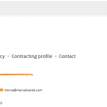
cy
Contracting profile
Contact
merca@mercalicante.com
cy