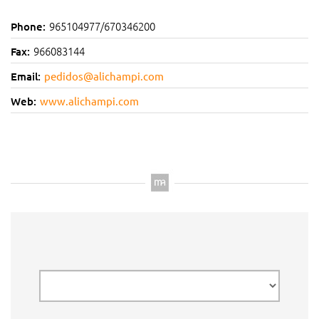
965104977/670346200
Phone:
966083144
Fax:
Email:
pedidos@alichampi.com
Web:
www.alichampi.com