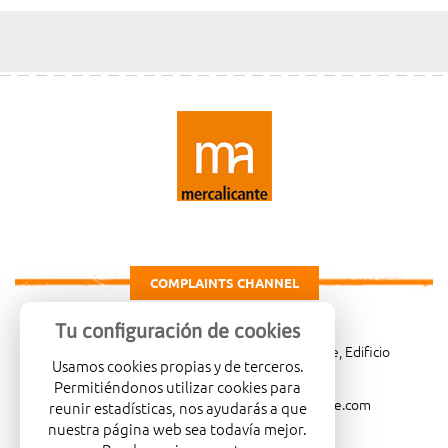
COMPLAINTS CHANNEL
Tu configuración de cookies
Carretera de Madrid Km. 4, 03007 Alicante, Edificio
Usamos cookies propias y de terceros.
Administrativo, planta 3ª
Permitiéndonos utilizar cookies para
966081001
merca@mercalicante.com
reunir estadísticas, nos ayudarás a que
nuestra página web sea todavía mejor.