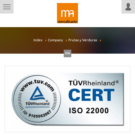
Index
Company
Frutas y Verduras