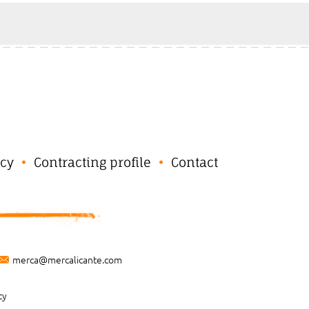
cy
Contracting profile
Contact
merca@mercalicante.com
cy