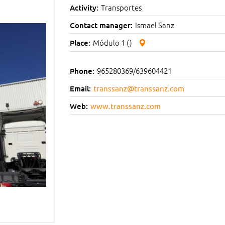
Transportes
Activity:
Ismael Sanz
Contact manager:
Módulo 1 ()
Place:
965280369/639604421
Phone:
Email:
transsanz@transsanz.com
Web:
www.transsanz.com