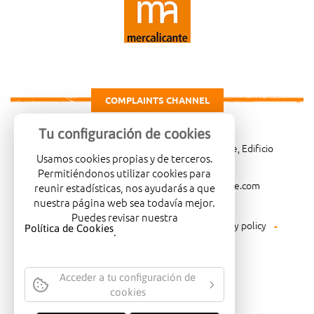
COMPLAINTS CHANNEL
Tu configuración de cookies
Carretera de Madrid Km. 4, 03007 Alicante, Edificio
Usamos cookies propias y de terceros.
Administrativo, planta 3ª
Permitiéndonos utilizar cookies para
966081001
merca@mercalicante.com
reunir estadísticas, nos ayudarás a que
nuestra página web sea todavía mejor.
Puedes revisar nuestra
Legal warning
Cookies policy
Privacy policy
Política de Cookies
.
Environmental policy
Acceder a tu configuración de
cookies
COMPANY CERTIFIED WITH THE
QUALITY SEAL ISO-14001