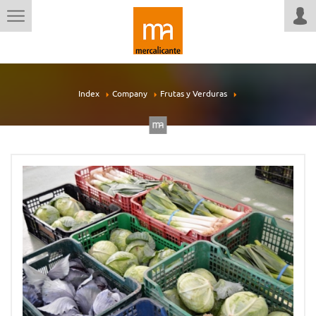
Index
Company
Frutas y Verduras