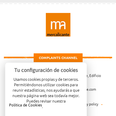
COMPLAINTS CHANNEL
Tu configuración de cookies
Carretera de Madrid Km. 4, 03007 Alicante, Edificio
Usamos cookies propias y de terceros.
Administrativo, planta 3ª
Permitiéndonos utilizar cookies para
966081001
merca@mercalicante.com
reunir estadísticas, nos ayudarás a que
nuestra página web sea todavía mejor.
Puedes revisar nuestra
Legal warning
Cookies policy
Privacy policy
Política de Cookies
.
Environmental policy