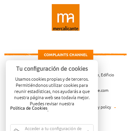
COMPLAINTS CHANNEL
Tu configuración de cookies
Carretera de Madrid Km. 4, 03007 Alicante, Edificio
Usamos cookies propias y de terceros.
Administrativo, planta 3ª
Permitiéndonos utilizar cookies para
966081001
merca@mercalicante.com
reunir estadísticas, nos ayudarás a que
nuestra página web sea todavía mejor.
Puedes revisar nuestra
Legal warning
Cookies policy
Privacy policy
Política de Cookies
.
Environmental policy
Acceder a tu configuración de