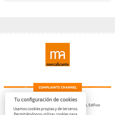
COMPLAINTS CHANNEL
Tu configuración de cookies
Carretera de Madrid Km. 4, 03007 Alicante, Edificio
Usamos cookies propias y de terceros.
Administrativo, planta 3ª
Permitiéndonos utilizar cookies para