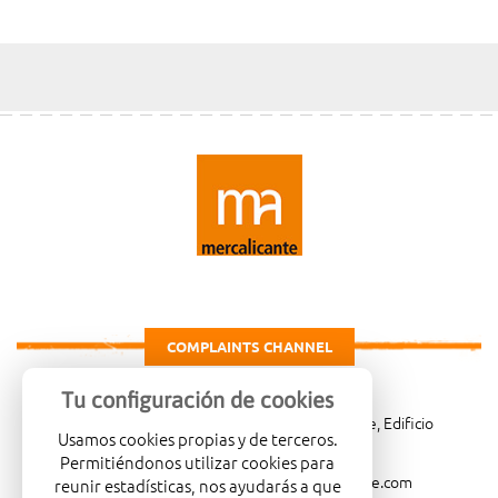
COMPLAINTS CHANNEL
Tu configuración de cookies
Carretera de Madrid Km. 4, 03007 Alicante, Edificio
Usamos cookies propias y de terceros.
Administrativo, planta 3ª
Permitiéndonos utilizar cookies para
966081001
merca@mercalicante.com
reunir estadísticas, nos ayudarás a que