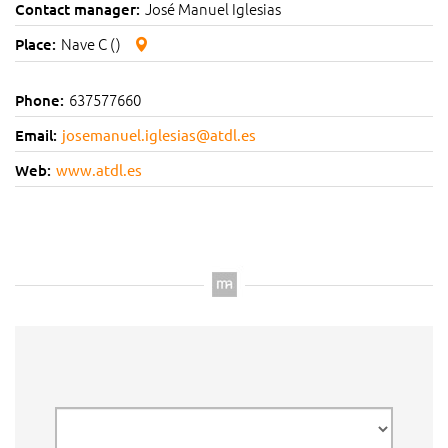
José Manuel Iglesias
Contact manager:
Nave C ()
Place:
637577660
Phone:
Email:
josemanuel.iglesias@atdl.es
Web:
www.atdl.es