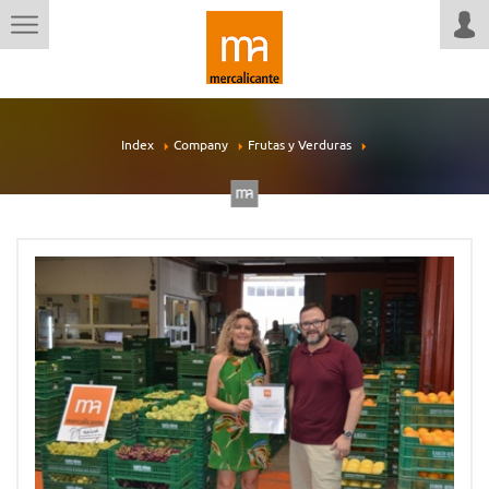
Index
Company
Frutas y Verduras