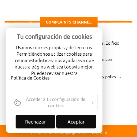
COMPLAINTS CHANNEL
Tu configuración de cookies
Carretera de Madrid Km. 4, 03007 Alicante, Edificio
Usamos cookies propias y de terceros.
Administrativo, planta 3ª
Permitiéndonos utilizar cookies para
966081001
merca@mercalicante.com
reunir estadísticas, nos ayudarás a que
nuestra página web sea todavía mejor.
Puedes revisar nuestra
Legal warning
Cookies policy
Privacy policy
Política de Cookies
.
Environmental policy
Acceder a tu configuración de
cookies
COMPANY CERTIFIED WITH THE
QUALITY SEAL ISO-14001
Rechazar
Aceptar
Mercalicante © Copyright 2026 -
Overant