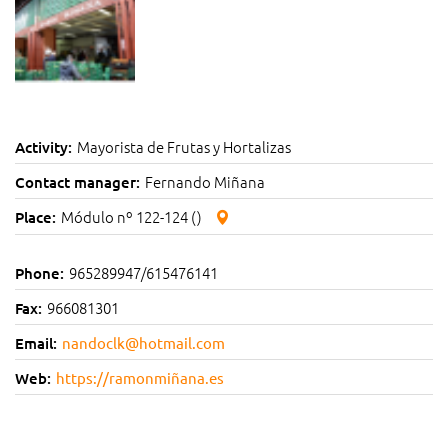
Mayorista de Frutas y Hortalizas
Activity:
Fernando Miñana
Contact manager:
Módulo nº 122-124 ()
Place:
965289947/615476141
Phone:
966081301
Fax:
Email:
nandoclk@hotmail.com
Web:
https://ramonmiñana.es