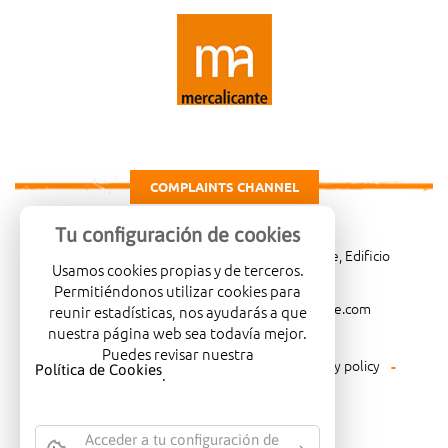
COMPLAINTS CHANNEL
Tu configuración de cookies
Carretera de Madrid Km. 4, 03007 Alicante, Edificio
Usamos cookies propias y de terceros.
Administrativo, planta 3ª
Permitiéndonos utilizar cookies para
966081001
merca@mercalicante.com
reunir estadísticas, nos ayudarás a que
nuestra página web sea todavía mejor.
Puedes revisar nuestra
Legal warning
Cookies policy
Privacy policy
Política de Cookies
.
Environmental policy
Acceder a tu configuración de