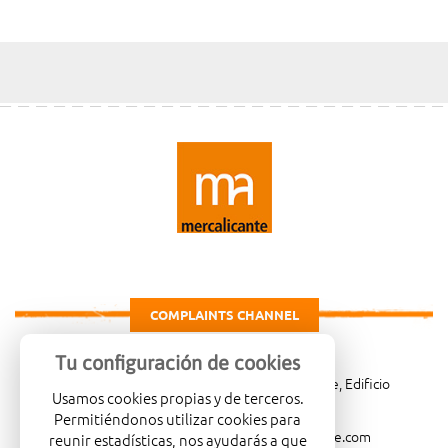
COMPLAINTS CHANNEL
Tu configuración de cookies
Carretera de Madrid Km. 4, 03007 Alicante, Edificio
Usamos cookies propias y de terceros.
Administrativo, planta 3ª
Permitiéndonos utilizar cookies para
966081001
merca@mercalicante.com
reunir estadísticas, nos ayudarás a que