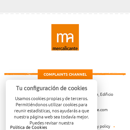
COMPLAINTS CHANNEL
Tu configuración de cookies
Carretera de Madrid Km. 4, 03007 Alicante, Edificio
Usamos cookies propias y de terceros.
Administrativo, planta 3ª
Permitiéndonos utilizar cookies para
966081001
merca@mercalicante.com
reunir estadísticas, nos ayudarás a que
nuestra página web sea todavía mejor.
Puedes revisar nuestra
Legal warning
Cookies policy
Privacy policy
Política de Cookies
.