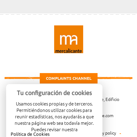
COMPLAINTS CHANNEL
Tu configuración de cookies
Carretera de Madrid Km. 4, 03007 Alicante, Edificio
Usamos cookies propias y de terceros.
Administrativo, planta 3ª
Permitiéndonos utilizar cookies para
966081001
merca@mercalicante.com
reunir estadísticas, nos ayudarás a que
nuestra página web sea todavía mejor.
Puedes revisar nuestra
Legal warning
Cookies policy
Privacy policy
Política de Cookies
.