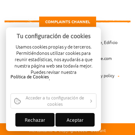
COMPLAINTS CHANNEL
Tu configuración de cookies
Carretera de Madrid Km. 4, 03007 Alicante, Edificio
Usamos cookies propias y de terceros.
Administrativo, planta 3ª
Permitiéndonos utilizar cookies para
966081001
merca@mercalicante.com
reunir estadísticas, nos ayudarás a que
nuestra página web sea todavía mejor.
Puedes revisar nuestra
Legal warning
Cookies policy
Privacy policy
Política de Cookies
.
Environmental policy
Acceder a tu configuración de
cookies
COMPANY CERTIFIED WITH THE
QUALITY SEAL ISO-14001
Rechazar
Aceptar
Mercalicante © Copyright 2026 -
Overant