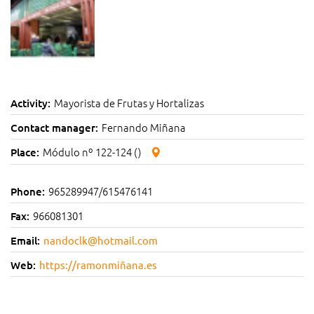
Mayorista de Frutas y Hortalizas
Activity:
Fernando Miñana
Contact manager:
Módulo nº 122-124 ()
Place:
965289947/615476141
Phone:
966081301
Fax:
Email:
nandoclk@hotmail.com
Web:
https://ramonmiñana.es