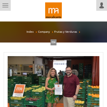
Index
Company
Frutas y Verduras