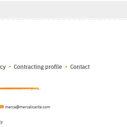
cy
Contracting profile
Contact
merca@mercalicante.com
cy