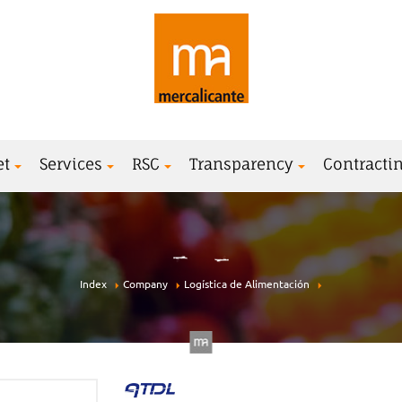
et
Services
RSC
Transparency
Contractin
Index
Company
Logística de Alimentación