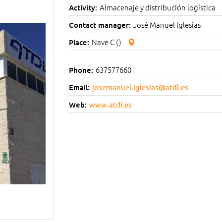
Almacenaje y distribución logística
Activity:
José Manuel Iglesias
Contact manager:
Nave C ()
Place:
637577660
Phone:
Email:
josemanuel.iglesias@atdl.es
Web:
www.atdl.es