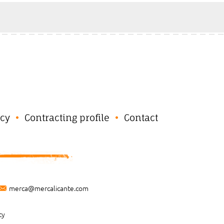
cy
Contracting profile
Contact
merca@mercalicante.com
cy