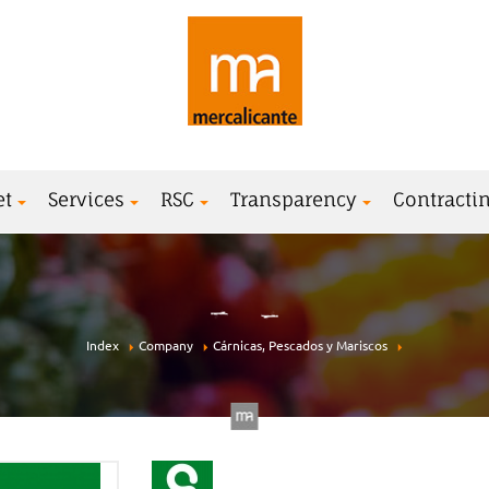
et
Services
RSC
Transparency
Contractin
Index
Company
Cárnicas, Pescados y Mariscos