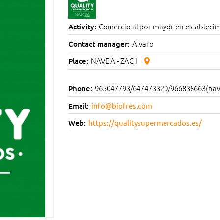
Comercio al por mayor en establecim
Activity:
Alvaro
Contact manager:
NAVE A - ZAC I
Place:
965047793/647473320/966838663(nav
Phone:
Email:
info@biofres.com
Web:
https://qualitysupermercados.es/