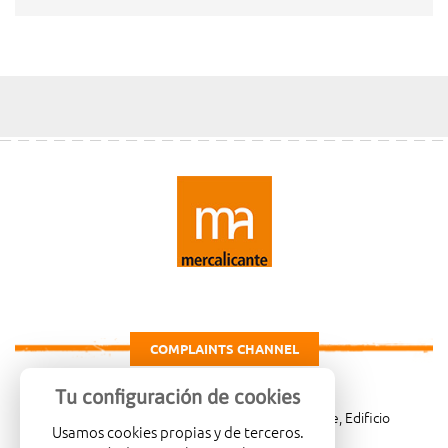
COMPLAINTS CHANNEL
Tu configuración de cookies
Carretera de Madrid Km. 4, 03007 Alicante, Edificio
Usamos cookies propias y de terceros.
Administrativo, planta 3ª