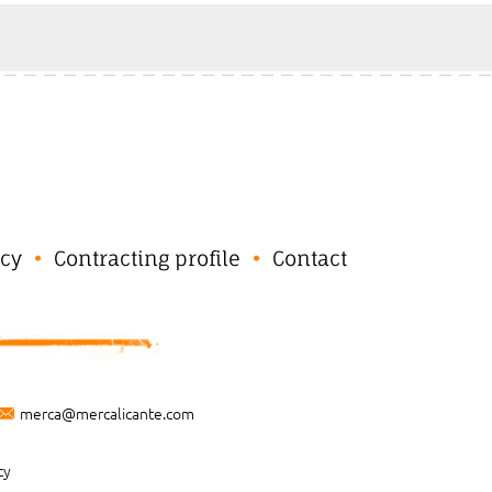
cy
Contracting profile
Contact
merca@mercalicante.com
cy