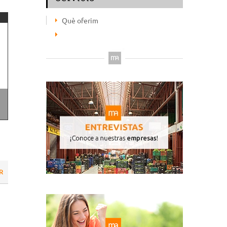
Què oferim
R