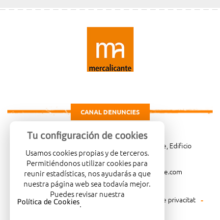
CANAL DENUNCIES
Tu configuración de cookies
Carretera de Madrid Km. 4, 03007 Alicante, Edificio
Usamos cookies propias y de terceros.
Administrativo, planta 3ª
Permitiéndonos utilizar cookies para
966081001
merca@mercalicante.com
reunir estadísticas, nos ayudarás a que
nuestra página web sea todavía mejor.
Puedes revisar nuestra
Avís legal
Política de cookies
Política de privacitat
Política de Cookies
.
Política mediambiental