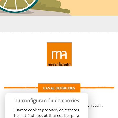
CANAL DENUNCIES
Tu configuración de cookies
Carretera de Madrid Km. 4, 03007 Alicante, Edificio
Usamos cookies propias y de terceros.
Administrativo, planta 3ª
Permitiéndonos utilizar cookies para