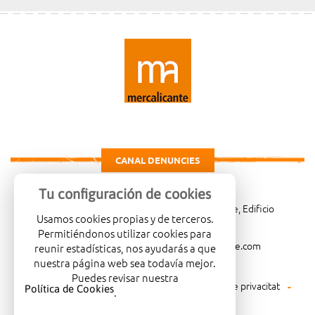
CANAL DENUNCIES
Tu configuración de cookies
Carretera de Madrid Km. 4, 03007 Alicante, Edificio
Usamos cookies propias y de terceros.
Administrativo, planta 3ª
Permitiéndonos utilizar cookies para
966081001
merca@mercalicante.com
reunir estadísticas, nos ayudarás a que
nuestra página web sea todavía mejor.
Puedes revisar nuestra
Avís legal
Política de cookies
Política de privacitat
Política de Cookies
.
Política mediambiental